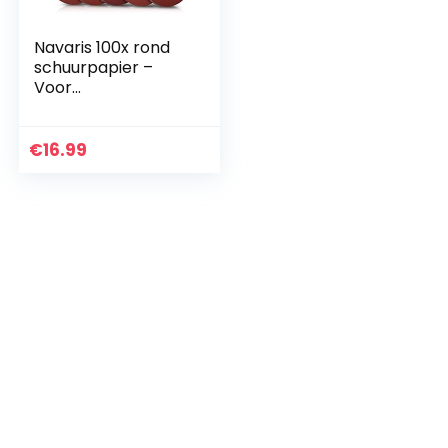
Navaris 100x rond
schuurpapier –
Voor
schuurmachines –
Klittenbandbevesti
ging – 125 mm –
€
16.99
Korrel 40-400 –
Schuurschijven
voor hout, metaal
en meer