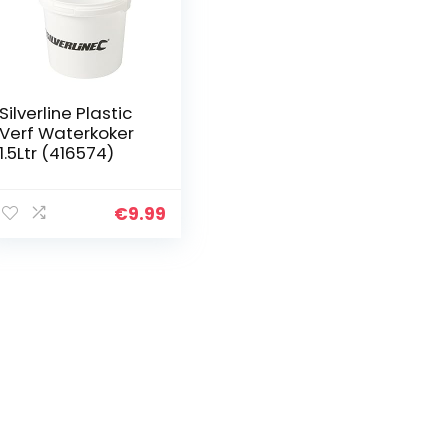
Silverline Plastic
Verf Waterkoker
1.5Ltr (416574)
€
9.99