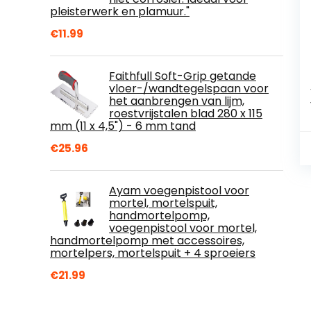
pleisterwerk en plamuur."
€
11.99
Faithfull Soft-Grip getande
vloer-/wandtegelspaan voor
het aanbrengen van lijm,
roestvrijstalen blad 280 x 115
mm (11 x 4,5") - 6 mm tand
€
25.96
Ayam voegenpistool voor
mortel, mortelspuit,
handmortelpomp,
voegenpistool voor mortel,
handmortelpomp met accessoires,
mortelpers, mortelspuit + 4 sproeiers
€
21.99