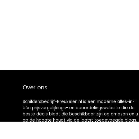
Over ons
Schildersbedrijf-Breukelen.nl is een moderne alles-in-
één prijsvergelijkings- en beoordelingswebsite die de
beste deals biedt die beschikbaar zijn op amazon en u
op de hoogte houdt via de laatst toegevoegde blogs.
Alle afbeeldingen zijn auteursrechtelijk beschermd
door hun respectievelijke eigenaren. Alle geciteerde
inhoud is afgeleid van hun respectievelijke bronnen.