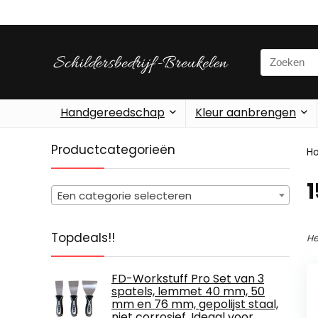
Search
for:
Handgereedschap
Kleur aanbrengen
Productcategorieën
H
‎
Een categorie selecteren
Topdeals!!
He
FD-Workstuff Pro Set van 3
spatels, lemmet 40 mm, 50
mm en 76 mm, gepolijst staal,
niet corrosief. Ideaal voor