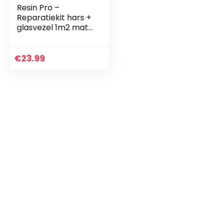
Resin Pro –
Reparatiekit hars +
glasvezel 1m2 mat
300g/m2 – Snel,
eenvoudig en
duurzaam,
€
23.99
versterkingsmateri
aal, orthoftaal
polyesterhars, voor
boten,
carrosserieën,
buizen – 700 GR