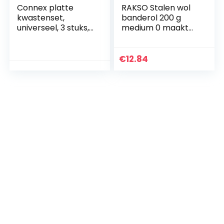
Connex platte
RAKSO Stalen wol
kwastenset,
banderol 200 g
universeel, 3 stuks,
medium 0 maakt
COXB365100 Single
hout, verwijdert vuil
op tegels/stenen
vloeren, gepolijste
€
12.84
koperen
buizen/fittingen