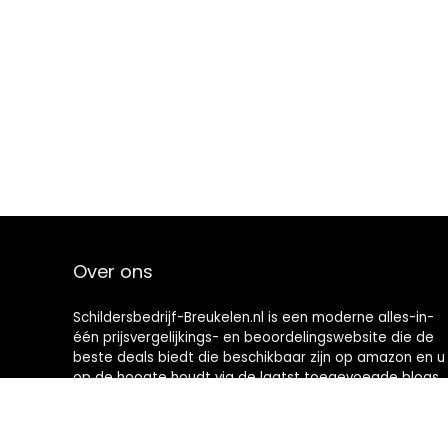
Over ons
Schildersbedrijf-Breukelen.nl is een moderne alles-in-
één prijsvergelijkings- en beoordelingswebsite die de
beste deals biedt die beschikbaar zijn op amazon en u
op de hoogte houdt via de laatst toegevoegde blogs.
Alle afbeeldingen zijn auteursrechtelijk beschermd
door hun respectievelijke eigenaren. Alle geciteerde
inhoud is afgeleid van hun respectievelijke bronnen.