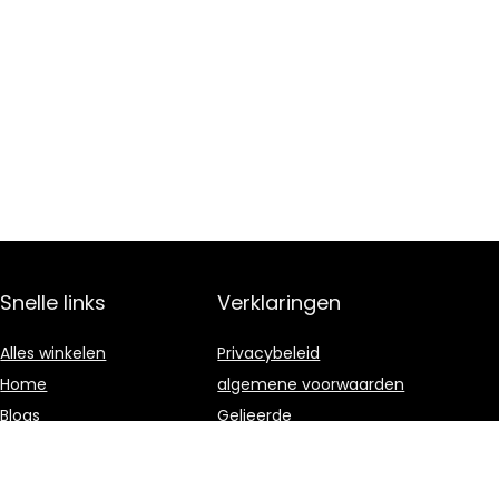
Snelle links
Verklaringen
Alles winkelen
Privacybeleid
Home
algemene voorwaarden
Blogs
Gelieerde
openbaarmaking
Onze webshops
Adverteren