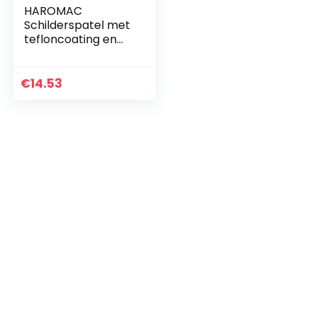
HAROMAC
Schilderspatel met
tefloncoating en
softgrip, 80 mm,
roestvrij staal,
zwarte
€
14.53
tefloncoating, 2K
softgrip,
professionele
uitvoering,
droogbouw,
verfspatel,
afbrandspatel