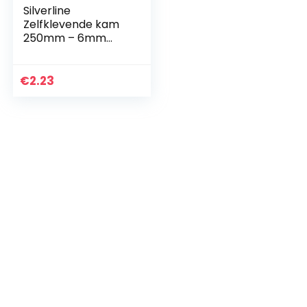
Silverline
Zelfklevende kam
250mm – 6mm
tanden (515781)
€
2.23