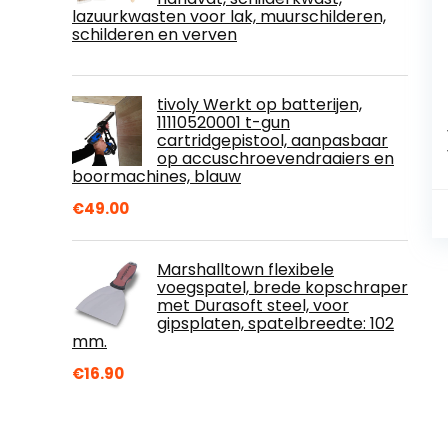
lazuurkwasten voor lak, muurschilderen,
schilderen en verven
tivoly Werkt op batterijen,
11110520001 t-gun
cartridgepistool, aanpasbaar
op accuschroevendraaiers en
boormachines, blauw
€
49.00
Marshalltown flexibele
voegspatel, brede kopschraper
met Durasoft steel, voor
gipsplaten, spatelbreedte: 102
mm.
€
16.90