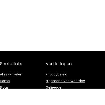
Snelle links
Verklaringen
Alles winkelen
Privacybeleid
Home
algemene voorwaarden
Blogs
Gelieerde
openbaarmaking
Onze webshops
Adverteren