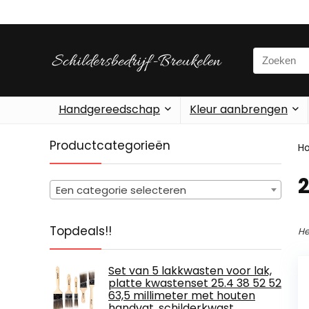
Search
for:
Handgereedschap
Kleur aanbrengen
Productcategorieën
H
‎
Een categorie selecteren
Topdeals!!
He
Set van 5 lakkwasten voor lak,
platte kwastenset 25.4 38 52 52
63,5 millimeter met houten
handvat, schilderkwast,