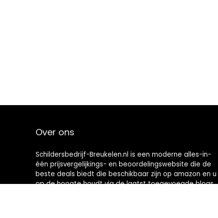
Over ons
Schildersbedrijf-Breukelen.nl is een moderne alles-in-
één prijsvergelijkings- en beoordelingswebsite die de
beste deals biedt die beschikbaar zijn op amazon en u
op de hoogte houdt via de laatst toegevoegde blogs.
Alle afbeeldingen zijn auteursrechtelijk beschermd
door hun respectievelijke eigenaren. Alle geciteerde
inhoud is afgeleid van hun respectievelijke bronnen.