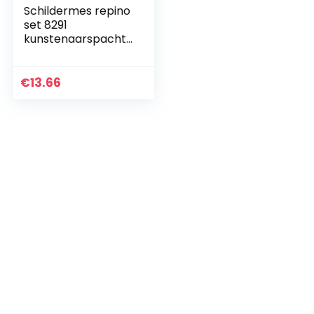
Schildermes repino
set 8291
kunstenaarspacht
el schilderspatel
voor acryl en olie
€
13.66