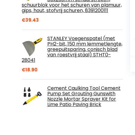
schuurblok voor het schuren van plamuur,
gips, hout, stofvrij schuren, 8391200111
€
39.43
STANLEY Voegenspatel (met
PH2-bit, 150 mm lemmetlengte,
greepuitsparing, conisch blad
van roestvrij staal) STHT0-
28041
€
18.90
Cement Caulking Tool Cement
Pump Set Grouting Gunswith
Nozzle Mortar Sprayer Kit for
Lime Patio Paving Brick