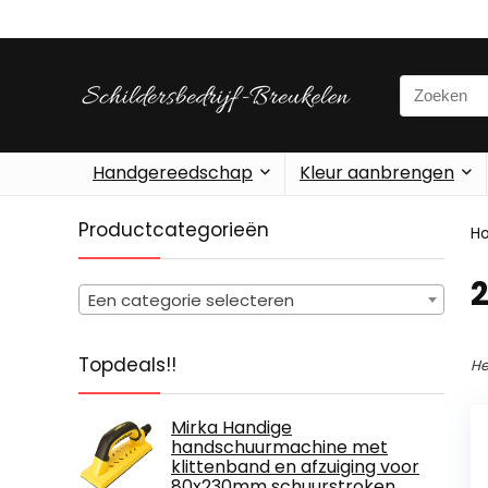
Search
for:
Handgereedschap
Kleur aanbrengen
Productcategorieën
H
‎
Een categorie selecteren
Topdeals!!
He
Mirka Handige
handschuurmachine met
klittenband en afzuiging voor
80x230mm schuurstroken,