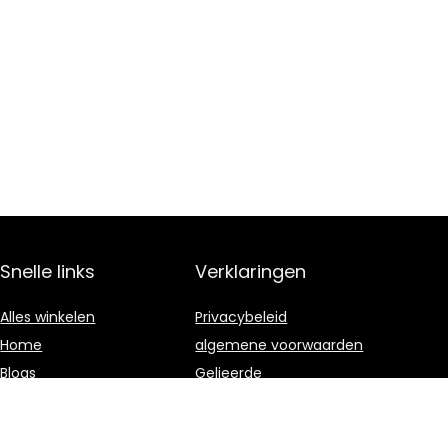
Snelle links
Verklaringen
Alles winkelen
Privacybeleid
Home
algemene voorwaarden
Blogs
Gelieerde
openbaarmaking
Onze webshops
Adverteren