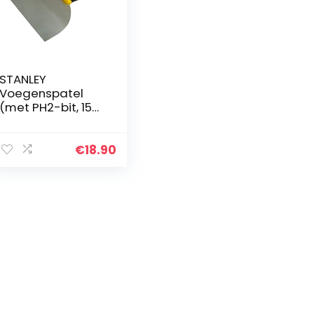
STANLEY
Voegenspatel
(met PH2-bit, 150
mm
lemmetlengte,
greepuitsparing,
€
18.90
conisch blad van
roestvrij staal)
STHT0-28041