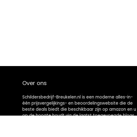
Over ons
Schildersbedrijf-Breukelen.nl is een moderne alles-in-
één prijsvergelijkings- en beoordelingswebsite die de
beste deals biedt die beschikbaar zijn op amazon en u
op de hoogte houdt via de laatst toegevoegde blogs.
Alle afbeeldingen zijn auteursrechtelijk beschermd
door hun respectievelijke eigenaren. Alle geciteerde
inhoud is afgeleid van hun respectievelijke bronnen.