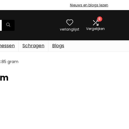
Nieuws en blogs lezen
0
Vergelijken
verlanglijst
messen
Schragen
Blogs
173.85 gram
ram