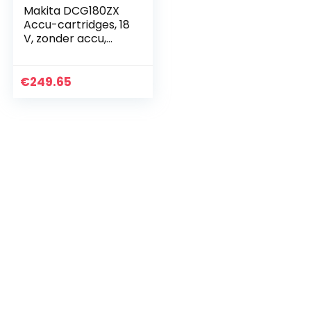
Makita DCG180ZX
Accu-cartridges, 18
V, zonder accu,
zonder oplader
€
249.65