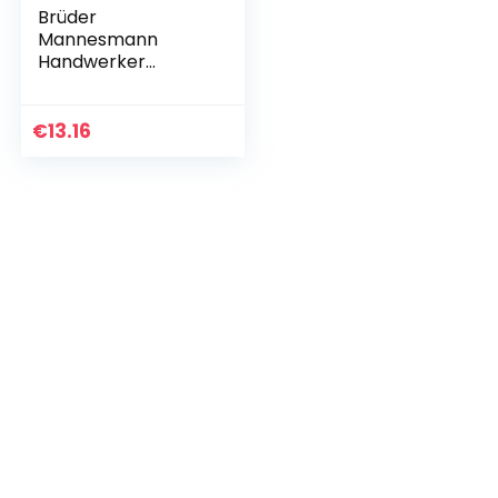
Brüder
Mannesmann
Handwerker
patroonpistool
voor 310 ml
cartridges en
€
13.16
zakken