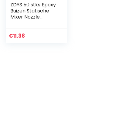
ZDYS 50 stks Epoxy
Buizen Statische
Mixer Nozzle
Mengen Tip Epoxy
Mengmondstuk Tip
of Statische Mixer
€
11.38
Plastic Hars
Mengpunt Voor
83Mm AB Lijm Lijm
Pistool Applicat