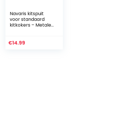
Navaris kitspuit
voor standaard
kitkokers – Metalen
kitpistool voor
kokers en tubes
van kokers van 310
€
14.99
ml – Siliconen, acryl
en montageschuim