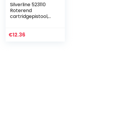
Silverline 523110
Roterend
cartridgepistool,
300 ml
€
12.36