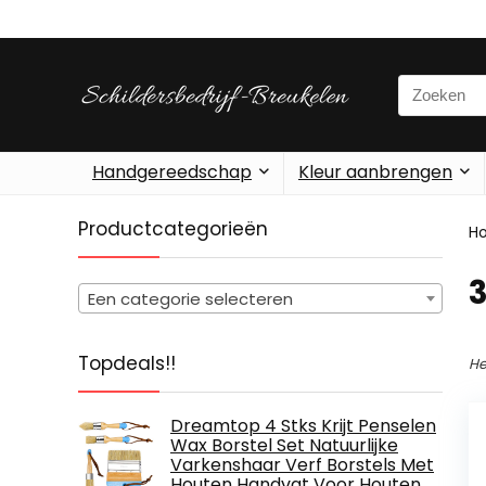
Search
for:
Handgereedschap
Kleur aanbrengen
Productcategorieën
H
‎
Een categorie selecteren
Topdeals!!
He
Dreamtop 4 Stks Krijt Penselen
Wax Borstel Set Natuurlijke
Varkenshaar Verf Borstels Met
Houten Handvat Voor Houten