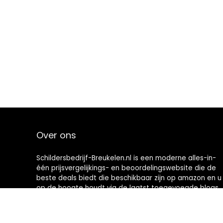
Over ons
Schildersbedrijf-Breukelen.nl is een moderne alles-in-
één prijsvergelijkings- en beoordelingswebsite die de
beste deals biedt die beschikbaar zijn op amazon en u
op de hoogte houdt via de laatst toegevoegde blogs.
Alle afbeeldingen zijn auteursrechtelijk beschermd
door hun respectievelijke eigenaren. Alle geciteerde
inhoud is afgeleid van hun respectievelijke bronnen.