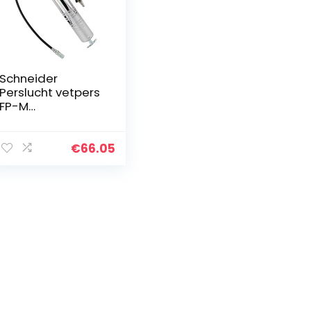
Schneider
Perslucht vetpers
FP-M
(handmatige
vetpers, 0,6 l per
slag, werkdruk 2-
€
66.05
10 bar, incl. 200
mm
aansluitslang)
DGKD040025