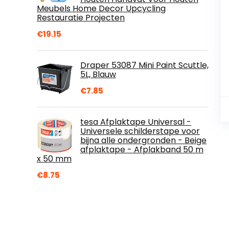
Meubels Home Decor Upcycling
Restauratie Projecten
€
19.15
Draper 53087 Mini Paint Scuttle,
5L, Blauw
€
7.85
tesa Afplaktape Universal -
Universele schilderstape voor
bijna alle ondergronden - Beige
afplaktape - Afplakband 50 m
x 50 mm
€
8.75