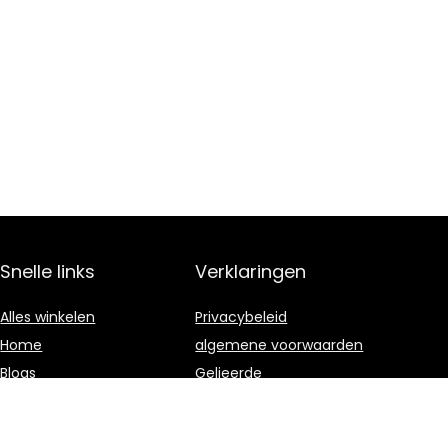
Snelle links
Verklaringen
Alles winkelen
Privacybeleid
Home
algemene voorwaarden
Blogs
Gelieerde
openbaarmaking
Onze webshops
Adverteren