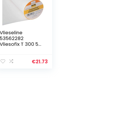
Vlieseline
53562282
Vliesofix T 300 5m
x 30cm, 100% PA,
Transparant, 30
cm x 5 m
€
21.73