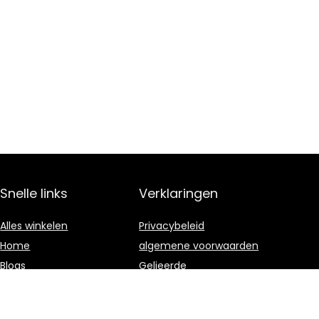
Snelle links
Verklaringen
Alles winkelen
Privacybeleid
Home
algemene voorwaarden
Blogs
Gelieerde
openbaarmaking
Onze webshops
Adverteren