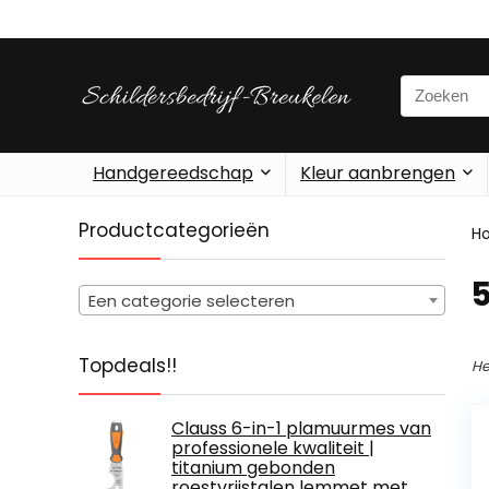
Search
for:
Handgereedschap
Kleur aanbrengen
Productcategorieën
H
‎
Een categorie selecteren
Topdeals!!
He
Clauss 6-in-1 plamuurmes van
professionele kwaliteit |
titanium gebonden
roestvrijstalen lemmet met