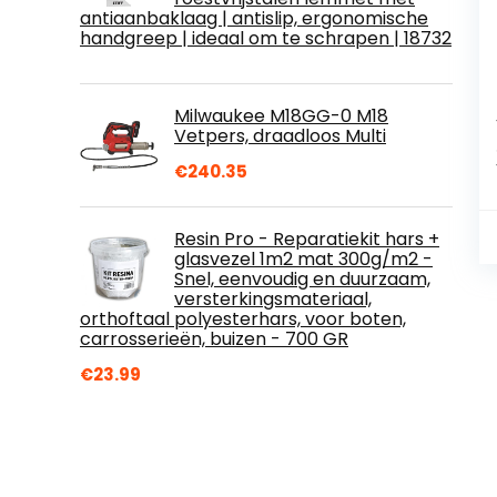
antiaanbaklaag | antislip, ergonomische
handgreep | ideaal om te schrapen | 18732
Milwaukee M18GG-0 M18
Vetpers, draadloos Multi
€
240.35
Resin Pro - Reparatiekit hars +
glasvezel 1m2 mat 300g/m2 -
Snel, eenvoudig en duurzaam,
versterkingsmateriaal,
orthoftaal polyesterhars, voor boten,
carrosserieën, buizen - 700 GR
€
23.99