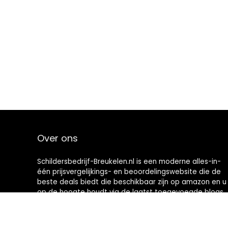
Over ons
Schildersbedrijf-Breukelen.nl is een moderne alles-in-
één prijsvergelijkings- en beoordelingswebsite die de
beste deals biedt die beschikbaar zijn op amazon en u
op de hoogte houdt via de laatst toegevoegde blogs.
Alle afbeeldingen zijn auteursrechtelijk beschermd
door hun respectievelijke eigenaren. Alle geciteerde
inhoud is afgeleid van hun respectievelijke bronnen.