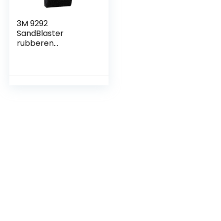
3M 9292
SandBlaster
rubberen
schuurblok voor
schuurpapiervellen,
70 mm x 125 mm, 1
blok