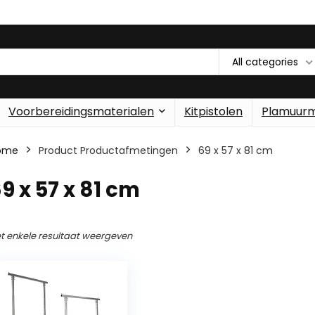
All categories
Voorbereidingsmaterialen
Kitpistolen
Plamuur
ome
Product Productafmetingen
‎69 x 57 x 81 cm
69 x 57 x 81 cm
t enkele resultaat weergeven