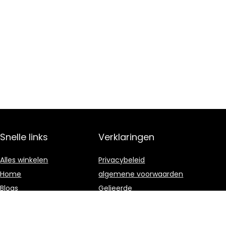
Snelle links
Verklaringen
Alles winkelen
Privacybeleid
Home
algemene voorwaarden
Blogs
Gelieerde
openbaarmaking
Onze webshops
Adverteren