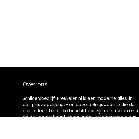
Over ons
Schildersbedrijf-Breukelen.nl is een moderne alles-in-
één prijsvergelijkings- en beoordelingswebsite die de
beste deals biedt die beschikbaar zijn op amazon en u
op de hoogte houdt via de laatst toegevoegde blogs.
Alle afbeeldingen zijn auteursrechtelijk beschermd
door hun respectievelijke eigenaren. Alle geciteerde
inhoud is afgeleid van hun respectievelijke bronnen.