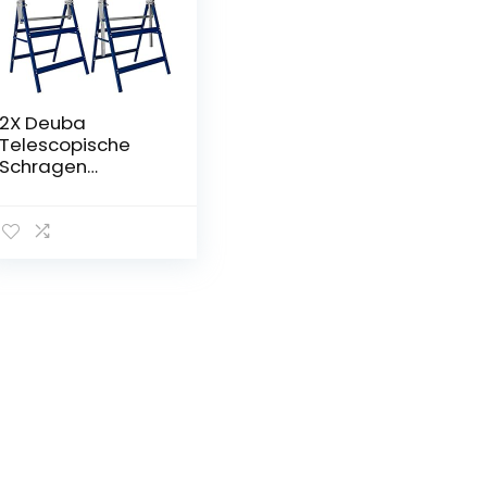
2X Deuba
Telescopische
Schragen
Bouwvakker
Timmerman
Zwaar Staal Werk
Bank DHZ
Verstelbare
Zaagbok
Vouwbaar
Gereedschap
200kg