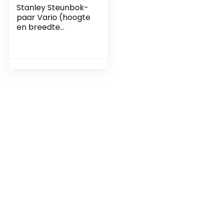
Stanley Steunbok-
paar Vario (hoogte
en breedte
verstelbaar 450 kg
belastbaar, 1 paar)
STST1-70559