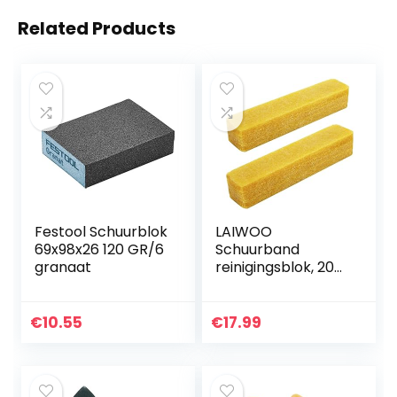
Related Products
Festool Schuurblok
LAIWOO
69x98x26 120 GR/6
Schuurband
granaat
reinigingsblok, 200
x 40 x 40 mm
schuurpapier
reinigingsblok
€
10.55
€
17.99
schuurpapier
reiniger
reinigingsstift voor
schuurschijven