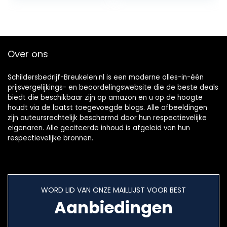
Scherpe Randen
StarLock) Makita
60# 100# 200#
Milwaukee
400# Grit
Parkside Ryobi
Worx (snel
wisselen)
Over ons
Workzone
multitoolaccessoir
es
Schildersbedrijf-Breukelen.nl is een moderne alles-in-één
prijsvergelijkings- en beoordelingswebsite die de beste deals
biedt die beschikbaar zijn op amazon en u op de hoogte
houdt via de laatst toegevoegde blogs. Alle afbeeldingen
zijn auteursrechtelijk beschermd door hun respectievelijke
eigenaren. Alle geciteerde inhoud is afgeleid van hun
respectievelijke bronnen.
WORD LID VAN ONZE MAILLIJST VOOR BEST
Aanbiedingen