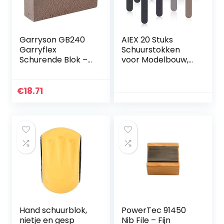
Garryson GB240
AIEX 20 Stuks
Garryflex
Schuurstokken
Schurende Blok –
voor Modelbouw,
Fijn 240grit, Bruin
Assorti
Polijststokken
Sanding Sticks
€
18.71
voor Nagelkunst
Plastic Modellen
Metaal
Houtbewerking
Sieraden Maken
Ambachten (10
Verschillende
Korrels)
Hand schuurblok,
PowerTec 91450
nietje en gesp
Nib File – Fijn