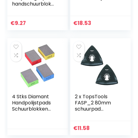
handschuurblok
hand schuurpad
polijstschijf
5″125mm / 6″
€
9.27
€
18.53
150mm (5″125mm)
4 Stks Diamant
2 x TopsTools
Handpolijstpads
FASP_2 80mm
Schuurblokken
schuurpad
Diamant
compatibel met
Handschuurpads
Dewalt Stanley
voor Schuren,
Black en Decker
€
11.58
Slijpen, Polijsten en
Bosch Fein (niet-