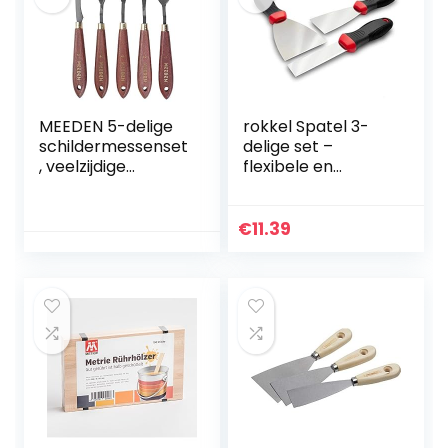
MEEDEN 5-delige
rokkel Spatel 3-
schildermessenset
delige set –
, veelzijdige
flexibele en
roestvrijstalen
roestvrije
spatel
roestvrijstalen
paletmessen
messen met anti-
€
11.39
schilderen
slip grip om
mengschraper
behang en muren
voor olie acryl en
af te krabben – 3
meer
stuks