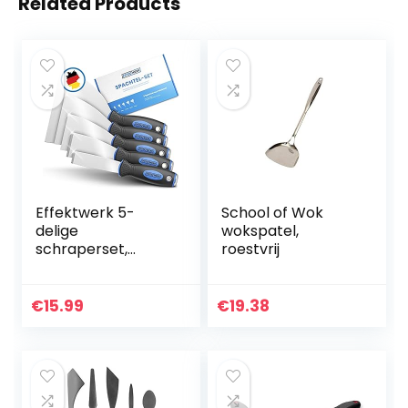
Related Products
Effektwerk 5-
School of Wok
delige
wokspatel,
schraperset,
roestvrij
gereedschapsset
voor verf- en
behangverwijdera
€
15.99
€
19.38
ar, roestvrijstalen
spatels voor
pleisterwerk,
plamuurvulling en
gladde afwerking