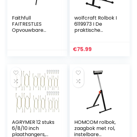
Faithfull
wolfcraft Rolbok I
FAITRESTLES
6119973 I De
Opvouwbare
praktische
stalen
verlenging voor
schragen/zaagpa
zaagtafels en
ard paar 400 kg
werkbanken
€
75.99
capaciteit
AGRYMER 12 stuks
HOMCOM rolbok,
6/8/10 inch
zaagbok met rol,
plaathangers,
instelbare