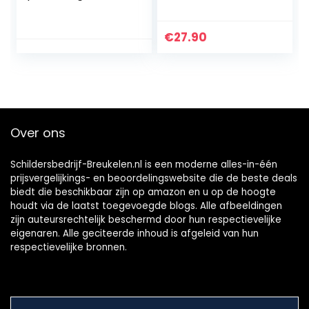
roestvrij staal,
standaard met rol,
wandplaathangers
steunbok,
, decoratieve
materiaalsteun,
€
27.90
plaathangers,
tot 90 kg, metaal,
onzichtbare
zwart, 44 x 50 x
plaathouders voor
68-110 cm
wanddecoratie,
antieke borden en
kunst(goud)
Over ons
Schildersbedrijf-Breukelen.nl is een moderne alles-in-één
prijsvergelijkings- en beoordelingswebsite die de beste deals
biedt die beschikbaar zijn op amazon en u op de hoogte
houdt via de laatst toegevoegde blogs. Alle afbeeldingen
zijn auteursrechtelijk beschermd door hun respectievelijke
eigenaren. Alle geciteerde inhoud is afgeleid van hun
respectievelijke bronnen.