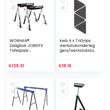
WORHAN®
kwb 4 x TriGrips
Zaagbok JOBSITE
werkstukonderleg
Tafelpaar
gers/werkstuksto
Schragen Stevig
ppers incl. anti-slip
Robuust (Set Van
bekleding en
2) Snel Af Te
lakpunten
€
139.31
€
18.16
Stellen
Antislippoten
Opklapbaar
Hoogwaardig Staal
S600B