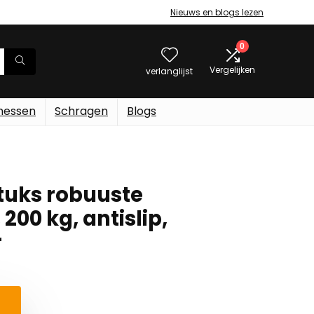
Nieuws en blogs lezen
0
Vergelijken
verlanglijst
messen
Schragen
Blogs
tuks robuuste
200 kg, antislip,
r