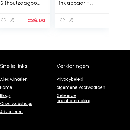
S (houtzaagbok
inklapbaar –
verzinkt,
met
zaagframe
draaggreep –
opvouwbaar)
met anti-slip
€
26.00
pad/onderstelb
ok van
metaal/opvouw
bare klapbank
met rubberen
pad/werkbank
met 780 mm
Snelle links
Verklaringen
werkhoogte /
5258130
Alles winkelen
Privacybeleid
Home
algemene voorwaarden
Blogs
Gelieerde
openbaarmaking
Onze webshops
Adverteren