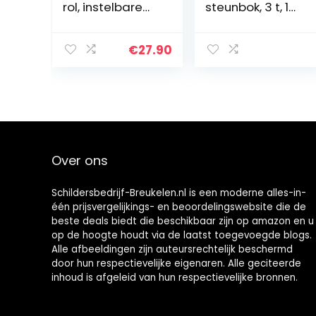
rol, instelbare
steunbok, 3 t, 1
standaard met
stuk I autobok I
rol, steunbok,
steunbok I in
materiaalsteun,
hoogte
€
27.90
tot 90 kg,
verstelbaar
metaal, zwart,
auto I banden
44 x 50 x 68-110
steunbok I
cm
steunbok 2t I
werkbok metaal
I auto
steunbokken set
Over ons
Schildersbedrijf-Breukelen.nl is een moderne alles-in-
één prijsvergelijkings- en beoordelingswebsite die de
beste deals biedt die beschikbaar zijn op amazon en u
op de hoogte houdt via de laatst toegevoegde blogs.
Alle afbeeldingen zijn auteursrechtelijk beschermd
door hun respectievelijke eigenaren. Alle geciteerde
inhoud is afgeleid van hun respectievelijke bronnen.