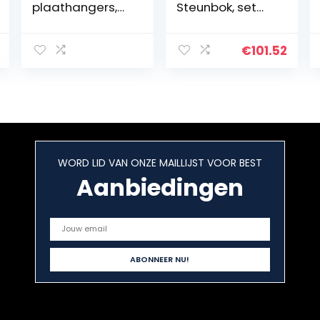
plaathangers,
Steunbok, set
roestvrij staal,
van aluminium
wandplaathang
en metaal, in
ers, decoratieve
hoogte
€
101.52
plaathangers,
verstelbare
onzichtbare
klapbok met
plaathouders
stevige
voor
telescopische
wanddecoratie,
metalen poten,
antieke borden
tot 1300 kg
en kunst(goud)
belastbaar, 69 x
WORD LID VAN ONZE MAILLIJST VOOR BEST
10 x 83 cm
Aanbiedingen