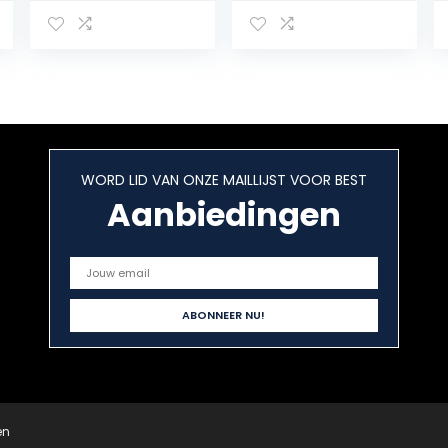
commercieel en
rol waterdichte
industrie 1,12 x
afdekfolie;
2,20 m van
scheurvast
stof-, vuil- en
afdekfolie;
geurdicht zeer
plastic folie voor
sterk
binnen en buiten
polypropyleen
met ritssluiting
aan beide zijden
WORD LID VAN ONZE MAILLIJST VOOR BEST
te openen
Aanbiedingen
en