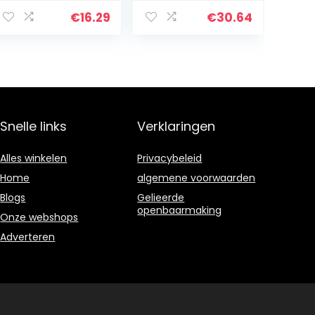
x 5 m –
er, zelfklevende
Transparant –
tapijtbescherm
€
16.29
€
30.64
Schilderfolie
er, helder, 600
Sterk
mm x 50 m
Herbruikbaar –
Afdekfolie Voor
Binnen En Buiten
– Beschermfolie
Grote
Snelle links
Verklaringen
Oppervlakken
Alles winkelen
Privacybeleid
Home
algemene voorwaarden
Blogs
Gelieerde
openbaarmaking
Onze webshops
Adverteren