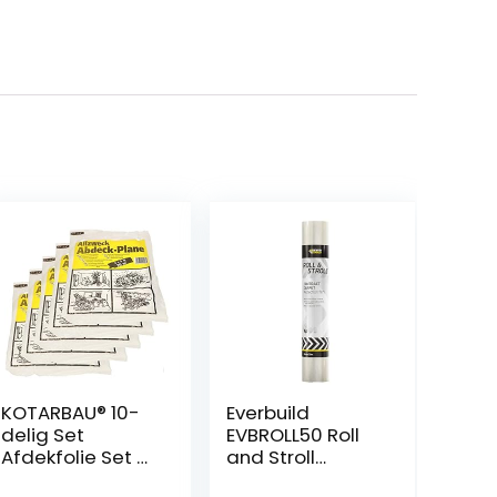
KOTARBAU® 10-
Everbuild
delig Set
EVBROLL50 Roll
Afdekfolie Set –
and Stroll
Polyethyleen – 4
Tapijtbescherm