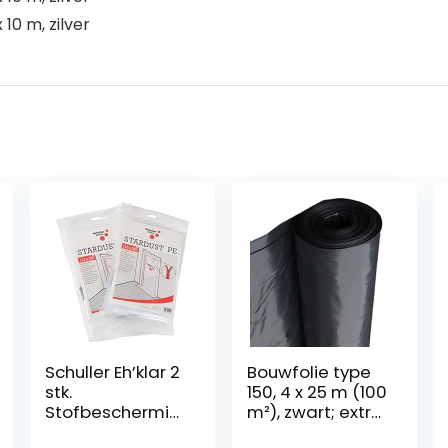
10 m, zilver
Schuller Eh’klar 2
Bouwfolie type
stk.
150, 4 x 25 m (100
Stofbeschermin
m²), zwart; extra
gsdeur voor
sterk bouwzeil;