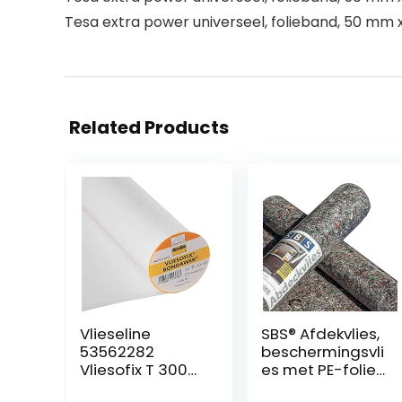
Tesa extra power universeel, folieband, 50 mm x 
Related Products
Vlieseline
SBS® Afdekvlies,
53562282
beschermingsvli
Vliesofix T 300
es met PE-folie,
5m x 30cm, 100%
antislip, rol van