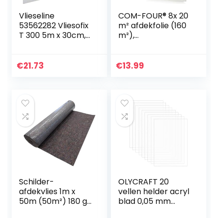
Vlieseline
COM-FOUR® 8x 20
53562282 Vliesofix
m² afdekfolie (160
T 300 5m x 30cm,
m²),
100% PA,
beschermfolie
Transparant, 30
tegen spatten,
cm x 5 m
stof en vlekken,
€
21.73
€
13.99
oppervlaktebesch
erming bij
schilderen en
behangen (8 stuks
– 4x5m)
Schilder-
OLYCRAFT 20
afdekvlies 1m x
vellen helder acryl
50m (50m²) 180 gr
blad 0,05 mm
met PE-laag
paneel rechthoek