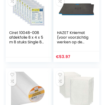
Ciret 10048-008
HAZET Kniemat
afdekfolie 8 x 4 x 5
(voor voorzichtig
m 8 stuks Single 8x
werken op de
4x5m transparant
vloer, voor sport,
huishouden, tuin en
voertuigonderhou
€
53.97
d) 195-5