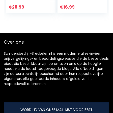
perspex
transparant acryl
€
28.99
€
16.99
bord PMMA Silce
vochtbestendig
plastic bord – 12,7
x 17,7 cm
Over ons
Schildersbedrijf-Breukelen.nl is een moderne alles-in-één
prijsvergelijkings- en beoordelingswebsite die de beste deals
biedt die beschikbaar zijn op amazon en u op de hoogte
houdt via de laatst toegevoegde blogs. Alle afbeeldingen
zijn auteursrechtelijk beschermd door hun respectievelijke
eigenaren. Alle geciteerde inhoud is afgeleid van hun
respectievelijke bronnen.
WORD LID VAN ONZE MAILLIJST VOOR BEST