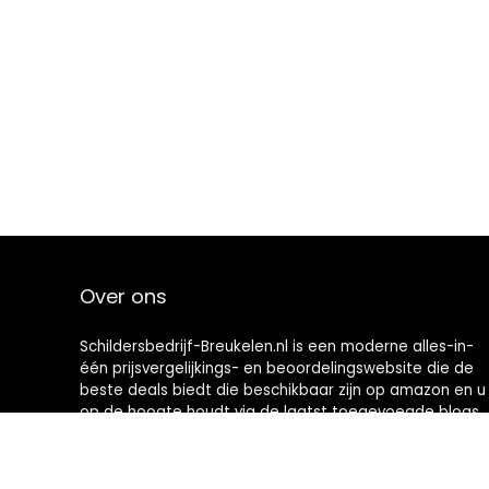
Over ons
Schildersbedrijf-Breukelen.nl is een moderne alles-in-
één prijsvergelijkings- en beoordelingswebsite die de
beste deals biedt die beschikbaar zijn op amazon en u
op de hoogte houdt via de laatst toegevoegde blogs.
Alle afbeeldingen zijn auteursrechtelijk beschermd
door hun respectievelijke eigenaren. Alle geciteerde
inhoud is afgeleid van hun respectievelijke bronnen.