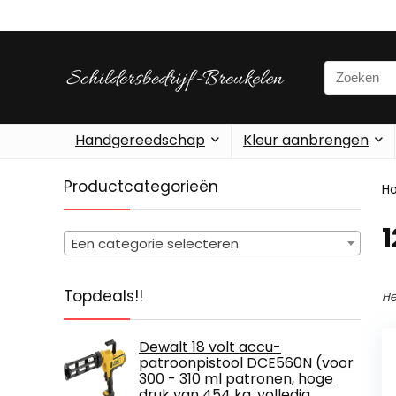
Search
for:
Handgereedschap
Kleur aanbrengen
Productcategorieën
H
‎
Een categorie selecteren
Topdeals!!
He
Dewalt 18 volt accu-
patroonpistool DCE560N (voor
300 - 310 ml patronen, hoge
druk van 454 kg, volledig