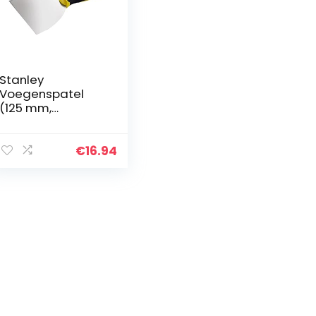
Stanley
Voegenspatel
(125 mm,
greepkap van
zinklegering,
conisch blad,
€
16.94
roestvrij,
ophanguitsparing
) STHT0-05799