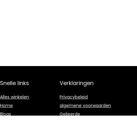
Snelle links
Verklaringen
Alles winkelen
Privacybeleid
Home
algemene voorwaarden
Blogs
Gelieerde
openbaarmaking
Onze webshops
Adverteren