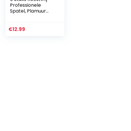
Professionele
Spatel, Plamuur
Mes,
Schilderspatels,
voor Schone
€
12.99
Stopverf, Behang
Verwijderen, Muren
Repareren