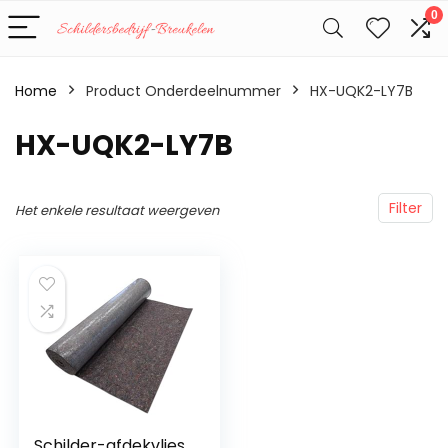
0
Home
Product Onderdeelnummer
‎HX-UQK2-LY7B
‎HX-UQK2-LY7B
Filter
Het enkele resultaat weergeven
Schilder-afdekvlies