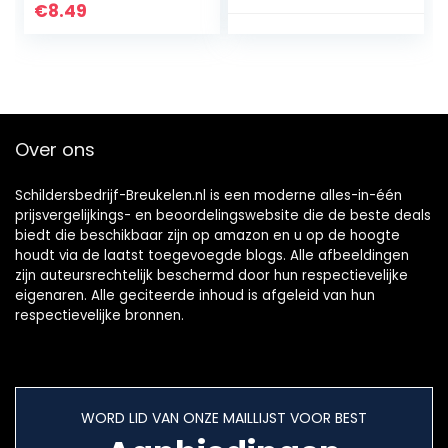
(26 x 1,6 cm),
Germany
€
8.49
geschikt voor het
roeren van verf,
lak of knutselhout,
100 stuks
Over ons
Schildersbedrijf-Breukelen.nl is een moderne alles-in-één
prijsvergelijkings- en beoordelingswebsite die de beste deals
biedt die beschikbaar zijn op amazon en u op de hoogte
houdt via de laatst toegevoegde blogs. Alle afbeeldingen
zijn auteursrechtelijk beschermd door hun respectievelijke
eigenaren. Alle geciteerde inhoud is afgeleid van hun
respectievelijke bronnen.
WORD LID VAN ONZE MAILLIJST VOOR BEST