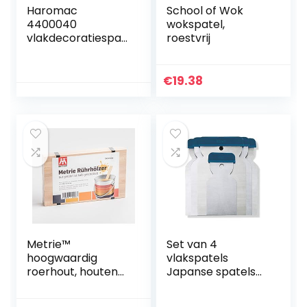
Haromac
School of Wok
4400040
wokspatel,
vlakdecoratiespat
roestvrij
el 400 mm, met
softgrip en
aluminium rug,
€
19.38
roestvrij
Metrie™
Set van 4
hoogwaardig
vlakspatels
roerhout, houten
Japanse spatels
spatel,
(staal) plamuurset
verfmengspatel
– Made in