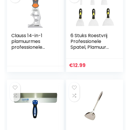
Clauss 14-in-1
6 Stuks Roestvrij
plamuurmes
Professionele
professionele
Spatel, Plamuur
kwaliteit
Mes,
schildersgereedsc
Schilderspatels,
hap | titanium
voor Schone
€
12.99
gebonden
Stopverf, Behang
roestvrijstalen
Verwijderen,
lemmet met
Muren Repareren
antiaanbaklaag |
antislip,
ergonomische
handgreep | ideaal
om te schrapen |
18856