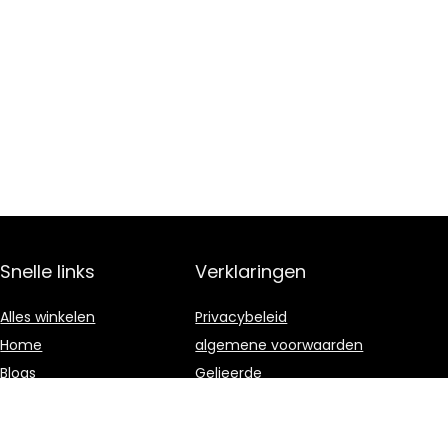
Snelle links
Verklaringen
Alles winkelen
Privacybeleid
Home
algemene voorwaarden
Blogs
Gelieerde
openbaarmaking
Onze webshops
Adverteren