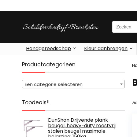
Search
for:
Handgereedschap
Kleur aanbrengen
Productcategorieën
H
‎
Een categorie selecteren
Topdeals!!
He
DunShan Drijvende plank
beugel, heavy-duty roestvrij
stalen beugel maximale
belasting: 150kg,