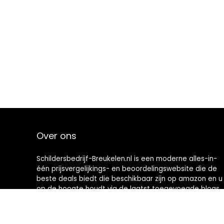
Over ons
Schildersbedrijf-Breukelen.nl is een moderne alles-in-
één prijsvergelijkings- en beoordelingswebsite die de
beste deals biedt die beschikbaar zijn op amazon en u
op de hoogte houdt via de laatst toegevoegde blogs.
Alle afbeeldingen zijn auteursrechtelijk beschermd
door hun respectievelijke eigenaren. Alle geciteerde
inhoud is afgeleid van hun respectievelijke bronnen.