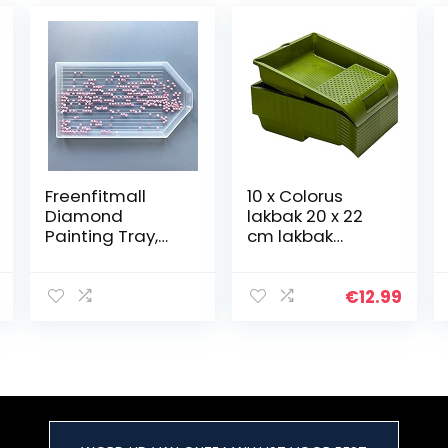
Freenfitmall
10 x Colorus
Diamond
lakbak 20 x 22
Painting Tray,
cm lakbak
Plastic Bead
kleurschaal
Sorteren Tray
verfbak
Diamond
lakschaal
€
12.99
Painting Cross
Stitch Nail Tool
Accessoires
Grote Diamond
Rhinestone
Plate Tray, voor
DIY Beginner