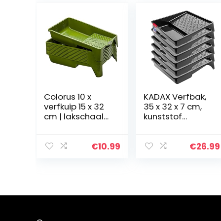
Colorus 10 x
KADAX Verfbak,
verfkuip 15 x 32
35 x 32 x 7 cm,
cm | lakschaal
kunststof
van
schilderbak,
hoogwaardig
duurzame
kunststof |
rollade voor
€
10.99
€
26.99
lakbak 300 ml |
renovatie- en
verfschaal
bouwwerkzaam
lakbak voor
heden, handige
verfrollen tot 11
schilderaccesso
cm
ires (6, zwart)