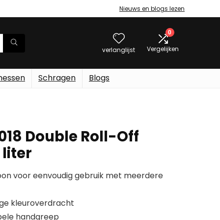
Nieuws en blogs lezen
0
Vergelijken
verlanglijst
messen
Schragen
Blogs
018 Double Roll-Off
liter
roon voor eenvoudig gebruik met meerdere
ige kleuroverdracht
bele handgreep