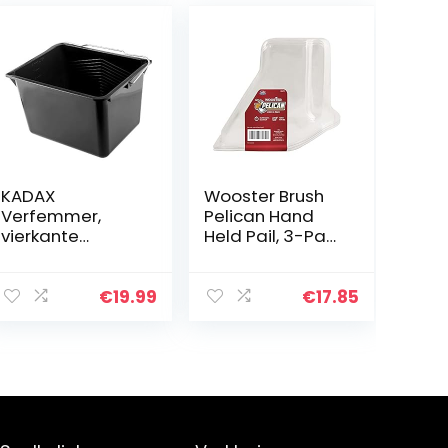
KADAX
Wooster Brush
Verfemmer,
Pelican Hand
vierkante
Held Pail, 3-Pack
kunststof
Liners
schilderemmer
met metalen
€
19.99
€
17.85
handvat,
stabiele
wateremmer
met gietrand,
voor renovatie,
tuin,
poetsemmer,