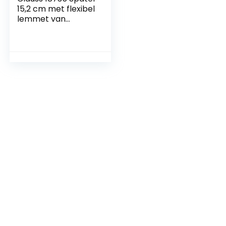
15,2 cm met flexibel
lemmet van
professionele
kwaliteit, titanium
roestvrijstalen
lemmet met anti-
aanbaklaag,
antislip en
ergonomische
handgreep, ideaal
voor
reparatiewerkzaa
mheden