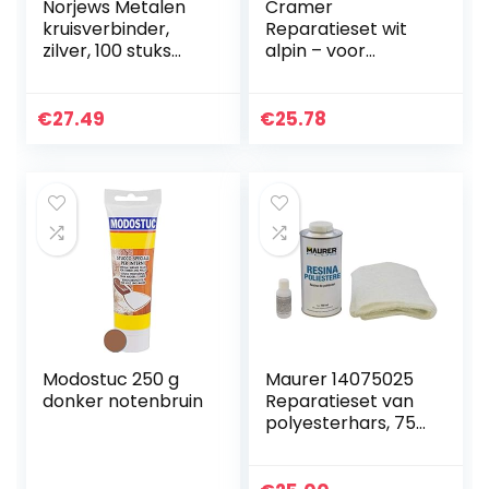
Norjews Metalen
Cramer
kruisverbinder,
Reparatieset wit
zilver, 100 stuks
alpin – voor
voor CD60/27
badkuipen,
connectoren,
douchebakken &
gipsplaten
wastafels –
€
27.49
€
25.78
professionele
oplossing voor het
oplossen van
impactschade en
afschilfering op
email, keramiek en
acryl
Modostuc 250 g
Maurer 14075025
donker notenbruin
Reparatieset van
polyesterhars, 750
ml, met verharder
en glasvezel