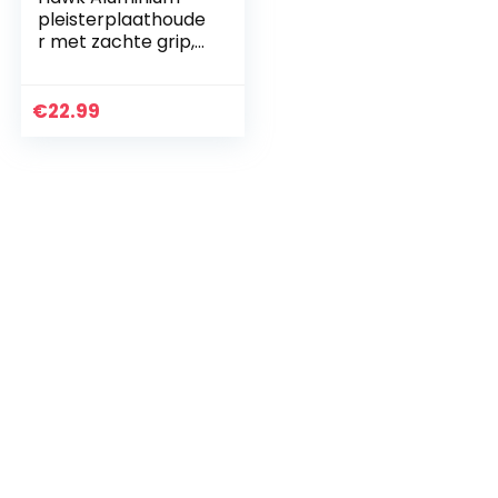
pleisterplaathoude
r met zachte grip,
pleistergereedscha
p voor cement,
mortel, gipsplaten
€
22.99