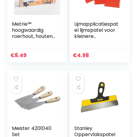
Metrie™
Lijmapplicatiespat
hoogwaardig
el lijmspatel voor
roerhout, houten
kleinere
spatel,
oppervlakken met
verfmengspatel
4 tandvormen, 3
(26 x 1,6 cm),
stuks
€
8.49
€
4.98
geschikt voor het
roeren van verf,
lak of knutselhout,
100 stuks
Meister 4201040
Stanley
Set
Oppervlakspatel