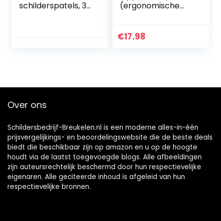
schilderspatels, 3-
(ergonomische
delig, 40 mm, 60
handgreep,
mm en 80 mm,
roestvrij staal),
houten handvat en
STHT0-05934, 300
€
17.98
lemmet van
x 45 mm
roestvrij staal, voor
het plamuren en
afkrassen van verf
of behang,
universele spatel,
Over ons
greepplamuursel
Schildersbedrijf-Breukelen.nl is een moderne alles-in-één
prijsvergelijkings- en beoordelingswebsite die de beste deals
biedt die beschikbaar zijn op amazon en u op de hoogte
houdt via de laatst toegevoegde blogs. Alle afbeeldingen
zijn auteursrechtelijk beschermd door hun respectievelijke
eigenaren. Alle geciteerde inhoud is afgeleid van hun
respectievelijke bronnen.