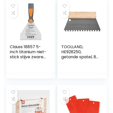
Clauss 18857 5-
TOOLLAND,
inch titanium niet-
HE928250,
stick stijve zware
getande spatel, 8
gebogen schraper
mm x 8 mm, 250
met schroefdraad
mm breed
einde – grijs/geel