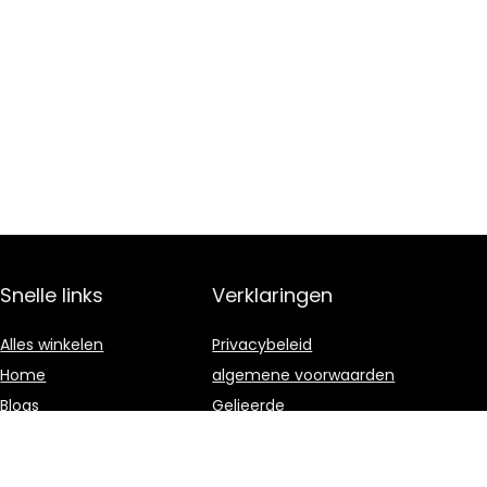
Snelle links
Verklaringen
Alles winkelen
Privacybeleid
Home
algemene voorwaarden
Blogs
Gelieerde
openbaarmaking
Onze webshops
Adverteren