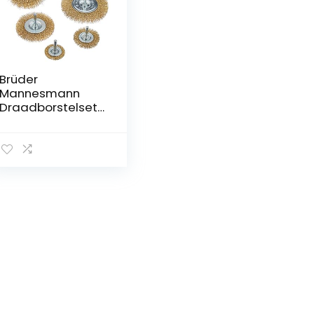
Brüder
Mannesmann
Draadborstelset,
6-delig | M43806