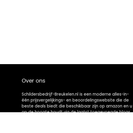
Over ons
Schildersbedrijf-Breukelen.nl is een moderne alles-in-
één prijsvergelijkings- en beoordelingswebsite die de
beste deals biedt die beschikbaar zijn op amazon en u
op de hoogte houdt via de laatst toegevoegde blogs.
Alle afbeeldingen zijn auteursrechtelijk beschermd
door hun respectievelijke eigenaren. Alle geciteerde
inhoud is afgeleid van hun respectievelijke bronnen.