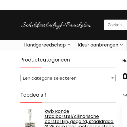
Search
for:
Handgereedschap
Kleur aanbrengen
Productcategorieën
H
‎
Een categorie selecteren
Topdeals!!
He
kwb Ronde
staalborstel/cilindrische
borstel fijn, gegolfd, staaldraad,
Ø 38 mm voor metaal en steen,