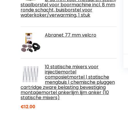
staalborstel voor boormachine incl. 8 mm
ronde schacht, buisborstel voor
waterkoker/verwarming, 1 stuk
Abranet 77 mm velcro
10 statische mixers voor
injectiemortel
composietmortel | statische
mengbuis | chemische pluggen
cartridge zware belasting bevestiging
montagemortel ankerlijm lijm anker (10
statische mixers)
€
12.00