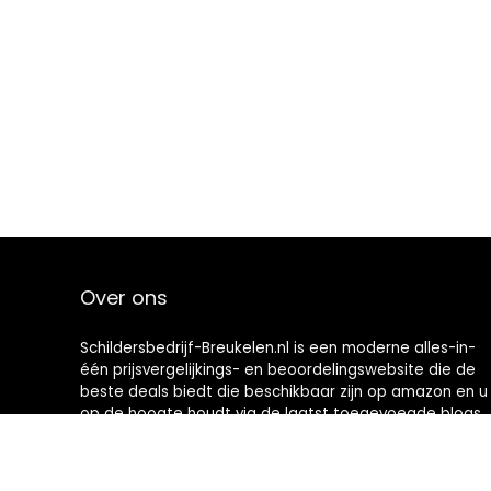
Over ons
Schildersbedrijf-Breukelen.nl is een moderne alles-in-
één prijsvergelijkings- en beoordelingswebsite die de
beste deals biedt die beschikbaar zijn op amazon en u
op de hoogte houdt via de laatst toegevoegde blogs.
Alle afbeeldingen zijn auteursrechtelijk beschermd
door hun respectievelijke eigenaren. Alle geciteerde
inhoud is afgeleid van hun respectievelijke bronnen.