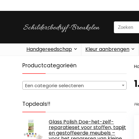
Search
for:
Handgereedschap
Kleur aanbrengen
Productcategorieën
H
‎
Een categorie selecteren
Topdeals!!
He
Glass Polish Doe-het-zelf-
reparatieset voor stoffen, tapijt
en gestoffeerde meubels –
voor het repareren van kleine