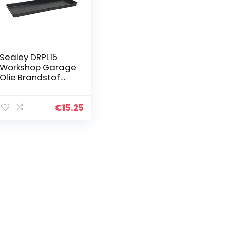
Sealey DRPL15
Workshop Garage
Olie Brandstof
Druppelbak Pan
Pits Laag Profiel
15l
€
15.25