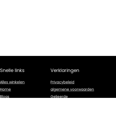
Snelle links
Verklaringen
Alles winkelen
Privacybeleid
Home
algemene voorwaarden
Blogs
Gelieerde
openbaarmaking
Onze webshops
Adverteren