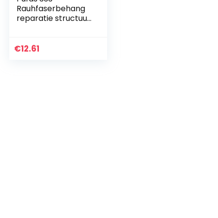
Rauhfaserbehang
reparatie structuur
plamuurmes, wit,
330 g
€
12.61