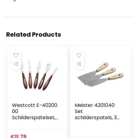
Related Products
Westcott E-40200
Meister 4201040
00
Set
Schilderspatelset,
schilderspatels, 3-
roestvrij staal,
delig, 40 mm, 60
bruin/zilver, 17,5-
mm en 80 mm,
22,5 cm, 5 5
houten handvat en
€
11.79