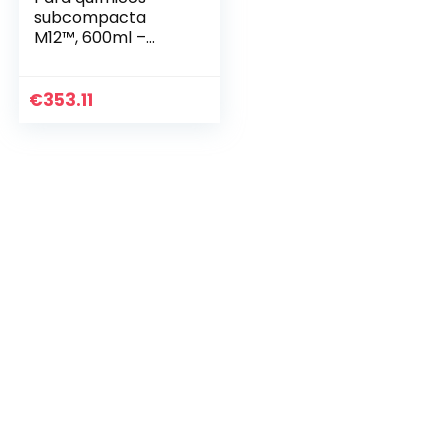
subcompacta
M12™, 600ml –
M12PCG/600A-0
€
353.11