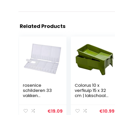
Related Products
rosenice
Colorus 10 x
schilderen 33
verfkuip 15 x 32
vakken
cm | lakschaal
vouwpalet
van
mengpalet met
hoogwaardig
duimgat en
kunststof |
€
19.09
€
10.99