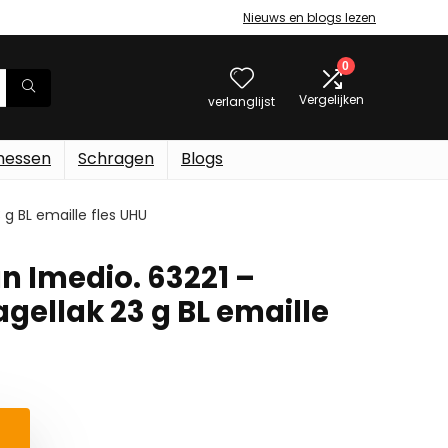
Nieuws en blogs lezen
0
Vergelijken
verlanglijst
messen
Schragen
Blogs
 g BL emaille fles UHU
n Imedio. 63221 –
agellak 23 g BL emaille