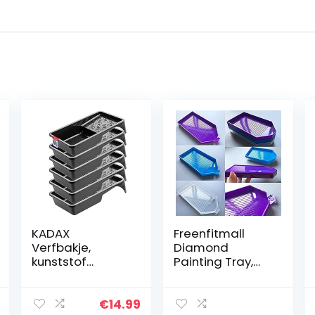
KADAX
Freenfitmall
Verfbakje,
Diamond
kunststof
Painting Tray,
verfschaal,
Diamond
verfschaal voor
Painting
muurverf,
Accessoires
€
14.99