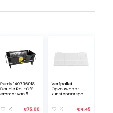
Purdy 140796018
Verfpallet
Double Roll-Off
Opvouwbaar
emmer van 5
kunstenaarspal
liter
et Verfbak
Duurzaam
verfpalet voor
€
75.00
€
4.45