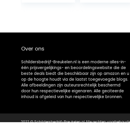
penseel houder
lakbak 300 ml |
(wit)
verfschaal
lakbak voor
verfrollen tot 11
cm
Over ons
Schildersbedrijf-Breukelen.nl is een moderne alles-in-
één prijsvergelijkings- en beoordelingswebsite die de
beste deals biedt die beschikbaar zijn op amazon en u
op de hoogte houdt via de laatst toegevoegde blogs.
Alle afbeeldingen zijn auteursrechtelijk beschermd
door hun respectievelijke eigenaren. Alle geciteerde
inhoud is afgeleid van hun respectievelijke bronnen.
2022 © Schildersbedrijf-Breukelen.nl Alle rechten voorbehoud