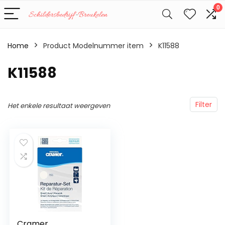
0
Home
Product Modelnummer item
‎K11588
‎K11588
Filter
Het enkele resultaat weergeven
Cramer