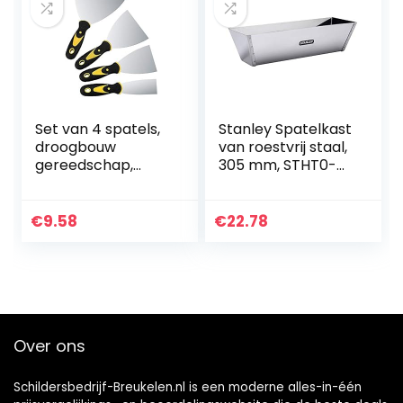
Set van 4 spatels,
Stanley Spatelkast
droogbouw
van roestvrij staal,
gereedschap,
305 mm, STHT0-
roestvrij stalen
05867
schilders spatels
met kunststof
€
9.58
€
22.78
handvat, spatel,
schraper,
palletmes, krassen
(3 inch; 1,5 inch; 10,5
cm; 10 cm; 15 cm)
Over ons
Schildersbedrijf-Breukelen.nl is een moderne alles-in-één