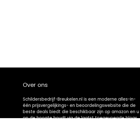
Over ons
Schildersbedrijf-Breukelen.nl is een moderne alles-in-
één prijsvergelijkings- en beoordelingswebsite die de
beste deals biedt die beschikbaar zijn op amazon en u
op de hoogte houdt via de laatst toegevoegde blogs.
Alle afbeeldingen zijn auteursrechtelijk beschermd
door hun respectievelijke eigenaren. Alle geciteerde
inhoud is afgeleid van hun respectievelijke bronnen.