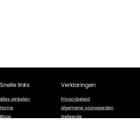
Snelle links
Verklaringen
Alles winkelen
Privacybeleid
Home
algemene voorwaarden
Blogs
Gelieerde
openbaarmaking
Onze webshops
Adverteren