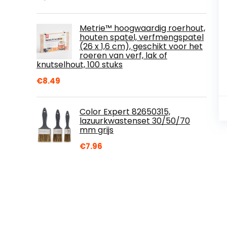
Metrie™ hoogwaardig roerhout,
houten spatel, verfmengspatel
(26 x 1,6 cm), geschikt voor het
roeren van verf, lak of
knutselhout, 100 stuks
€
8.49
Color Expert 82650315,
lazuurkwastenset 30/50/70
mm grijs
€
7.96