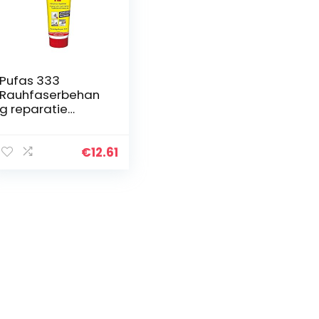
Pufas 333
Rauhfaserbehan
g reparatie
structuur
plamuurmes, wit,
330 g
€
12.61