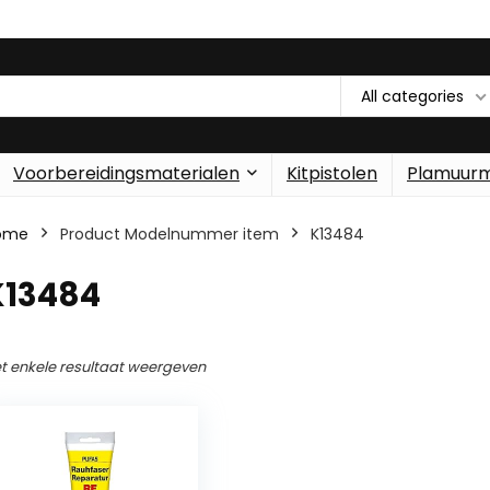
All categories
Voorbereidingsmaterialen
Kitpistolen
Plamuur
ome
Product Modelnummer item
‎K13484
K13484
t enkele resultaat weergeven