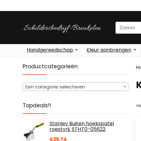
Search
for:
Handgereedschap
Kleur aanbrengen
Productcategorieën
H
‎
Een categorie selecteren
Topdeals!!
He
Stanley Buiten hoekspatel
roestvrij, STHT0-05622
€
25.74