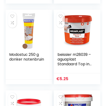
gat
reparatiepatchkit
met stopverf
Modostuc 250 g
beissier m28039 –
donker notenbruin
aguaplast
Standaard Top in
Pasta 1 kg
€
5.25