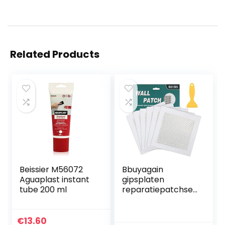
Related Products
Beissier M56072
Bbuyagain
Aguaplast instant
gipsplaten
tube 200 ml
reparatiepatchset
, 6 stuks
zelfklevende 8 “x8”
zware droge muur
€
13.60