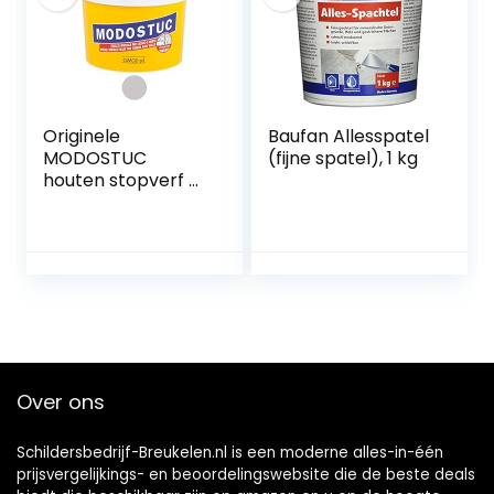
Originele
Baufan Allesspatel
MODOSTUC
(fijne spatel), 1 kg
houten stopverf –
1 kg gebruiksklare
vulmassa voor
hout & muur,
houtvuller,
perfecte
kleefkracht &
sneldrogend,
ideaal voor het
herstellen van
Over ons
houtschade, kleur
Grijs.
Schildersbedrijf-Breukelen.nl is een moderne alles-in-één
prijsvergelijkings- en beoordelingswebsite die de beste deals