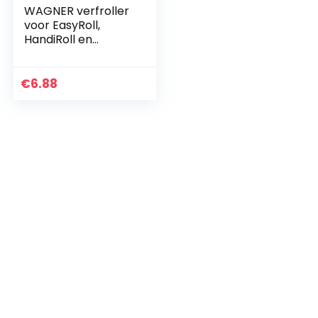
WAGNER verfroller
voor EasyRoll,
HandiRoll en
TurboRoll, 230×12
mm
€
6.88