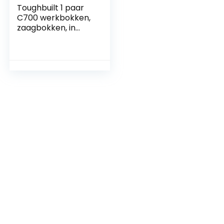
Toughbuilt 1 paar
C700 werkbokken,
zaagbokken, in
hoogte verstelbaar
tot 1.300 kg