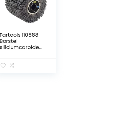
Fartools 110888
Borstel
siliciumcarbide
voor renovator