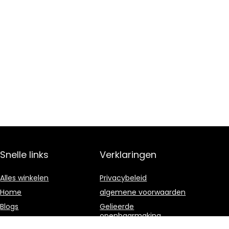
Snelle links
Verklaringen
Alles winkelen
Privacybeleid
Home
algemene voorwaarden
Blogs
Gelieerde
openbaarmaking
Onze webshops