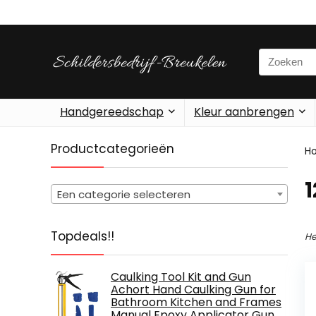
Search
for:
Handgereedschap
Kleur aanbrengen
Productcategorieën
H
‎
Een categorie selecteren
Topdeals!!
He
Caulking Tool Kit and Gun
Achort Hand Caulking Gun for
Bathroom Kitchen and Frames
Manual Epoxy Applicator Gun