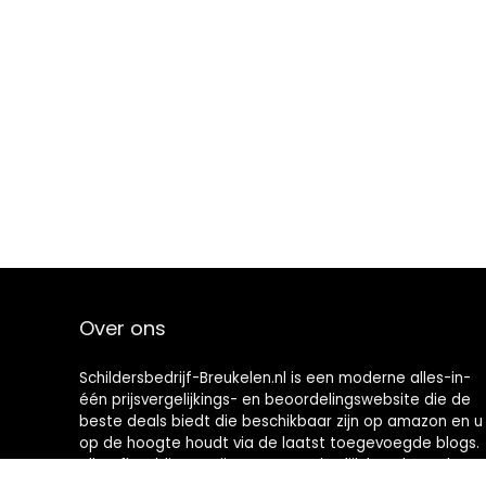
Over ons
Schildersbedrijf-Breukelen.nl is een moderne alles-in-
één prijsvergelijkings- en beoordelingswebsite die de
beste deals biedt die beschikbaar zijn op amazon en u
op de hoogte houdt via de laatst toegevoegde blogs.
Alle afbeeldingen zijn auteursrechtelijk beschermd