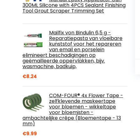
300ML Silicone with 4PCS Sealant Finishing
Tool Grout Scraper Trimming Set
Mailfix von Bindulin 6,5 g -
Reparatiepasta van vloeibare
kunststof voor het repareren
van email en porselein
elimineert beschadigingen op
geëmailleerde oppervlakken, bijv.
wasmachine, badkuip,
€
8.24
COM-FOUR® 4x Flower Tape -
zelfklevende maskeertape
voor bloemen - wikkeltape
voor bloemisten -
ambachtelijke crêpe (Bloementape - 13
mm)
€
9.99